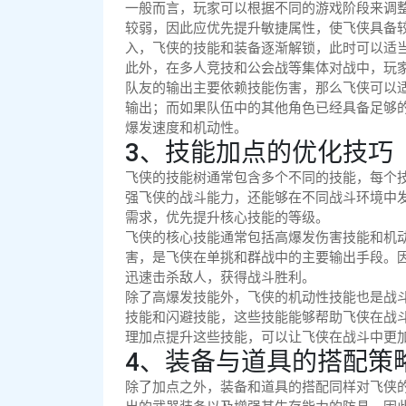
一般而言，玩家可以根据不同的游戏阶段来调
较弱，因此应优先提升敏捷属性，使飞侠具备
入，飞侠的技能和装备逐渐解锁，此时可以适
此外，在多人竞技和公会战等集体对战中，玩
队友的输出主要依赖技能伤害，那么飞侠可以
输出；而如果队伍中的其他角色已经具备足够
爆发速度和机动性。
3、技能加点的优化技巧
飞侠的技能树通常包含多个不同的技能，每个
强飞侠的战斗能力，还能够在不同战斗环境中
需求，优先提升核心技能的等级。
飞侠的核心技能通常包括高爆发伤害技能和机
害，是飞侠在单挑和群战中的主要输出手段。
迅速击杀敌人，获得战斗胜利。
除了高爆发技能外，飞侠的机动性技能也是战
技能和闪避技能，这些技能能够帮助飞侠在战
理加点提升这些技能，可以让飞侠在战斗中更
4、装备与道具的搭配策
除了加点之外，装备和道具的搭配同样对飞侠