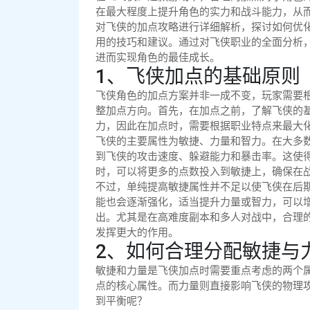
在最大程度上提升角色的实力和战斗能力，从
对飞侠的加点攻略进行详细解析，探讨如何优
用的技巧和建议。通过对飞侠职业的全面分析
进而实现角色的最佳成长。
1、飞侠加点的基础原则
飞侠角色的加点方案并非一成不变，玩家需要
整加点方向。首先，在加点之前，了解飞侠的
力，因此在加点时，需要根据职业特点来最大
飞侠的主要属性为敏捷、力量和智力。在大多
到飞侠的攻击速度、躲避能力和暴击率。这使
时，可以将更多的点数投入到敏捷上，确保在
不过，单纯提高敏捷属性并不足以使飞侠在后
能也会逐渐强化，适当提升力量或智力，可以
出。尤其是在高难度副本和多人对战中，合理
发挥更大的作用。
2、如何合理分配敏捷与
敏捷和力量是飞侠加点时需要重点考虑的两个
点的核心属性。而力量则直接影响飞侠的物理
到平衡呢？