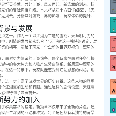
更是群英荟萃，共赴江湖，风云再起。新篇章的到来，标
玩家们的冒险再度升级。本文将从四个方面详细探讨《天
江湖风云，分析其对游戏世界的影响、玩家体验的提升、
背景与发展
亮点之一。作为一个以江湖为主题的游戏，天涯明月刀的
中，剧情的发展紧密结合了“天下镖”这一独特的设定，展
下镖的揭幕，带给了玩家一个全新的世界观视角，镖局的
杰，面对更为复杂的江湖纷争。每个玩家在面对任务与抉
江湖中的各大势力和人物产生紧密联系。新篇章中镖局的
纱。在这一背景下，玩家既能感受到江湖恩怨的纠葛，也
题。
说，进一步丰富了游戏世界的历史背景。这些人物的登场
整个江湖更加生动和有趣。通过这样的剧情设置，天涯明
入感也得到了显著提升。
新势力的加入
过于群英荟萃的设定。新篇章不仅带来了全新的角色，还
玩家产生深刻的互动和冲突。每个角色都有着独特的背景