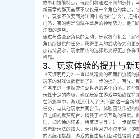
故事和技能特点，玩家们将通过不同的选择，
新篇章的群英荟萃不仅仅是一个角色的集合，
中，玩家不仅要面对江湖中的“侠”与“义”，还将
门派，有的则是隐藏在幕后的神秘势力，他们
江湖的走势。
通过与这些新角色的互动，玩家将有机会了解
角色所提供的任务，获得更高的武功修为和更
加错综复杂，玩家面临的选择也变得更加多样
格局。
3、玩家体验的提升与新
《天涯明月刀》一直以其精美的画面和流畅的操
玩家的游戏体验得到了进一步的提升。首先，
任务来进一步探索江湖世界的各个角落。这些
玩性十足的内容，确保玩家在游戏中始终保持
在新篇章中，游戏还引入了“天下镖”这一全新
任务，与其他玩家共同合作，体验团队作战的
员之间的默契配合，增强了社交互动的深度。
励，如珍稀的装备、稀有道具等，进一步提高
随着新玩法的加入，天涯明月刀不仅丰富了游
的系统和挑战，游戏的自由度和互动性得到了