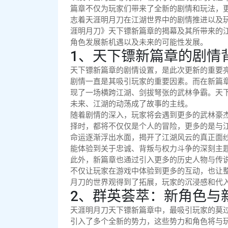
篇章不仅为玩家们带来了全新的剧情和玩法，
志着天涯明月刀在江湖世界中的剧情推进以及
涯明月刀》天下镖新篇章的揭幕及其所带来的
角色发展新机遇以及未来的可能性发展。
1、天下镖新篇章的剧情
天下镖新篇章的剧情设置，是此次更新的重要
剧情一直是其吸引玩家的重要因素。而在新篇章
现了一场横跨江湖、剑拔弩张的武林争霸。天
未来、江湖的动荡成了故事的主线。
随着剧情的深入，玩家将会遇到更多的武林豪
择时，都将不仅仅是个人的冒险，更多的是与
命运逐渐浮出水面，揭开了江湖风云的真正面
能体验到关于忠诚、背叛与权力斗争的深刻主
此外，新篇章也通过引入更多的历史人物与传
不仅让玩家在游戏中体验到更多的互动，也让
月刀的世界观得到了拓展，玩家的沉浸感和代
2、群英荟萃：新角色与
天涯明月刀天下镖新篇章中，最吸引玩家的莫
引入了多个全新的势力，这些势力和角色将与