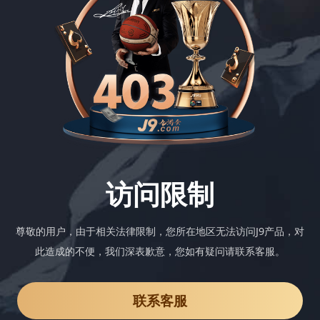
访问限制
尊敬的用户，由于相关法律限制，您所在地区无法访问J9产品，对
此造成的不便，我们深表歉意，您如有疑问请联系客服。
联系客服