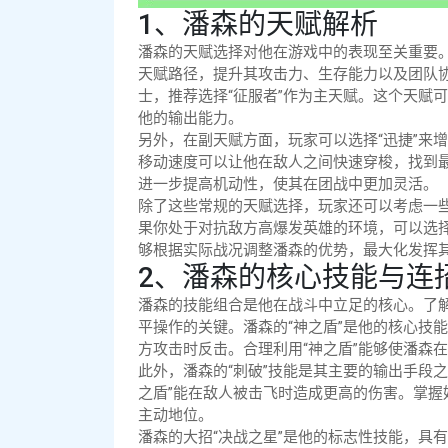
1、潘森的天赋解析
潘森的天赋选择对他在游戏中的表现至关重要
天赋路径，提升其攻击力、生存能力以及团队
士，推荐选择“征服者”作为主天赋。这个天赋
他的输出能力。
另外，在副天赋方面，玩家可以选择“迅捷”来
移动速度可以让他在敌人之间快速穿梭，找到最
进一步提高机动性，使其在团战中更加灵活。
除了这些常规的天赋选择，玩家还可以考虑一
果你处于对抗敌方高爆发英雄的环境，可以选择
够根据实际战况调整潘森的优势，最大化发挥
2、潘森的核心技能与连
潘森的技能组合是他在战斗中立足的核心。了
平操作的关键。潘森的“神之盾”是他的核心技
方攻击时反击。合理利用“神之盾”能够使潘森
此外，潘森的“刺破”技能是其主要的输出手段
之盾”能在敌人被击飞时造成更高的伤害。掌握好
主动地位。
潘森的大招“决战之星”是他的标志性技能，具