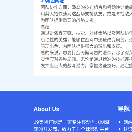
J9集团网址
团队协作方面，潘森的技能组合和机动性让他
用其大招快速到达战场支援队友，或是寻找敌
为团队提供重要的战略支援。
总结：
通过对潘森天赋、技能、对线策略以及团队协
机动性的英雄，能够在战斗中迅速改变局势。
表现出色，为团队提供强大的输出和支援。
总的来说，想要打造无懈可击的潘森，除了对
灵活应对各种局面。无论是通过精准的技能连
发挥出巨大的战斗潜力。掌握这些技巧，必定
About Us
导航
J9集团官网是一家专注移动互联网游
网
戏的开发商，致力于为全球移动平台
认识