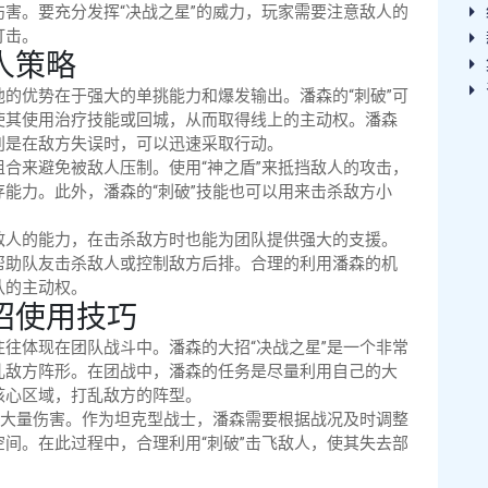
害。要充分发挥“决战之星”的威力，玩家需要注意敌人的
打击。
人策略
的优势在于强大的单挑能力和爆发输出。潘森的“刺破”可
使其使用治疗技能或回城，从而取得线上的主动权。潘森
别是在敌方失误时，可以迅速采取行动。
合来避免被敌人压制。使用“神之盾”来抵挡敌人的攻击，
能力。此外，潘森的“刺破”技能也可以用来击杀敌方小
敌人的能力，在击杀敌方时也能为团队提供强大的支援。
帮助队友击杀敌人或控制敌方后排。合理的利用潘森的机
队的主动权。
招使用技巧
往体现在团队战斗中。潘森的大招“决战之星”是一个非常
乱敌方阵形。在团战中，潘森的任务是尽量利用自己的大
核心区域，打乱敌方的阵型。
收大量伤害。作为坦克型战士，潘森需要根据战况及时调整
间。在此过程中，合理利用“刺破”击飞敌人，使其失去部