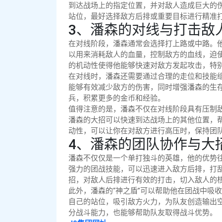
到达战场上的指定位置，并对敌人造成巨大的伤
站位，最好选择敌方后排或重要目标进行精准
3、潘森的对线与打击敌
在对线阶段，潘森通常会选择打上路或中路。他
以用来消耗敌人的血量，控制敌方的血线，迫
的机动性使得他能够快速对敌方发起攻击，特
在对线时，潘森还需要通过合理的走位和技能组
能够有效减少敌方的伤害，同时增强潘森的生存
兵，积累更多的金币和经验。
值得注意的是，潘森不仅在对线阶段具有压制
潘森的大招可以快速到达战场上的其他位置，
动性，可以让你在对敌方进行高压时，保持团
4、潘森的团队协作与大
潘森不仅仅是一个单打独斗的英雄，他的优势往
强力的团战技能，可以迅速进入敌方后排，打
招，对敌人后排进行有效的打击，切入敌人的
此外，潘森的“神之盾”可以帮助他在团战中吸
自己的站位，吸引敌方火力，为队友创造输出空
分战斗能力，也能够帮助队友取得战斗优势。