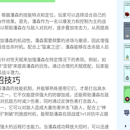
。根据潘森的技能特点和定位，玩家可以选择适合自己的
协作效果。首先，潘森作为一名以爆发力和控制为主的战
可以帮助潘森在与敌人对抗时，逐步叠加攻击力，从而提高
增加潘森的机动性。潘森需要频繁的进场与撤退，因此增强
佳击杀时机。配合上“猛禽之迅”，潘森能够在击杀敌人后
些针对性天赋来加强潘森在特定情况下的表现。例如，如
“坚韧”来提高潘森的抗性。通过合理的天赋搭配，玩家能
其战斗潜力。
招技巧
解潘森的技能机制，并能够熟练使用它们，才是打出高水
能之一，它不仅能提供强大的防御加成，还能帮助潘森在敌
在对抗敌方时减少伤害，同时通过反弹伤害打击敌人。
之一，它可以对敌人造成大量伤害并击飞敌人，配合上“神
导
“刺破”的施放时机，能帮助潘森在团战或1v1对抗中占据
有强大的远程打击能力。当潘森成功释放大招时，可以迅速