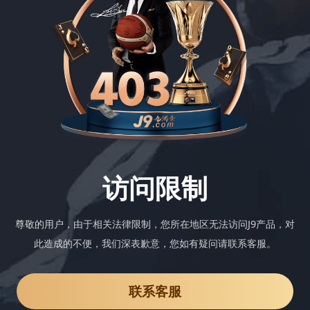
访问限制
尊敬的用户，由于相关法律限制，您所在地区无法访问J9产品，对
此造成的不便，我们深表歉意，您如有疑问请联系客服。
联系客服