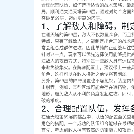
合理配置队伍，如何选择适合的战术策略，最
局，顺利通关通天塔第69层。通过对每个方面
突破第69层，迈向更高的塔层。
1、了解敌人和障碍，制
在通天塔的第69层，敌人不仅数量众多，而且
特点，只有了解敌人，才能制定出合理的战术
常会组合成群体进攻，因此单纯的正面战斗往
针对这一点，玩家可以优先选择使用能够提供
注敌人的攻击方式，特别是一些敌人具有远程
来避免被集火。在阵容配置上，建议带上一些
角色，这样可以在敌人接近之前便将其削弱。
另外，第69层的障碍设置也不容忽视。该层内
击射程。例如，某些区域可能会存在遮挡物，
地形，避免敌人从不利的角度发起进攻。同时
破的难度。
2、合理配置队伍，发挥
在通天塔第69层的挑战中，队伍的配置至关重
角色的搭配。一个成功的队伍组合能够在最短
首先，考虑到敌人拥有较高的防御能力和攻击