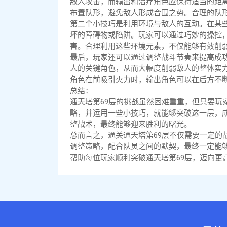
敌人攻击，而输出和治疗角色应保持适当的距
布置队形，避免敌人形成合围之势。合理的队
第二个小技巧是利用环境与敌人的互动。在某
坏的障碍物或陷阱。玩家可以通过巧妙的操控
害。合理利用这些环境元素，不仅能够有效削
最后，玩家还可以通过调整战斗节奏来提高成
人的关键角色，从而大幅度削弱敌人的整体实
角色在前吸引火力时，输出角色可以在后方不
总结：
通天塔第69层的挑战虽然困难重重，但只要玩
略，并运用一些小技巧，就能够突破这一层，
整战术，最终能够迎来胜利的曙光。
总而言之，通关通天塔第69层不仅需要一定的
调整策略，配合队员之间的默契，最终一定能
帮助每位玩家顺利突破通天塔第69层，迈向更